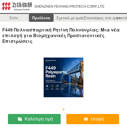
SHENZHEN FEIYANG PROTECH CORP.,LTD
Σπίτι
Προϊόντα
Σχετικά με εμάς
Επισκέψεις στο εργοστ
>>
F449 Πολυασπαρτική Ρητίνη Πολυουρίας: Μια νέα
επιλογή για Βιομηχανικές Προστατευτικές
Επιστρώσεις
Καλύτερη τιμή
επαφή