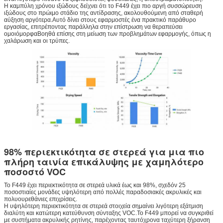
Η καμπύλη χρόνου ιξώδους δείχνει ότι το F449 έχει πιο αργή συσσώρευση
ιξώδους στο πρώιμο στάδιο της αντίδρασης, ακολουθούμενη από σταθερή
αύξηση αργότερα.Αυτό δίνει στους εφαρμοστές ένα πρακτικό παράθυρο
εργασίας, επιτρέποντας παράλληλα στην επίστρωση να θεραπεύσει
ομοιόμορφαΒοηθά επίσης στη μείωση των προβλημάτων εφαρμογής, όπως η
χαλάρωση και οι τρύπες.
98% περιεκτικότητα σε στερεά για μια πιο
πλήρη ταινία επικάλυψης με χαμηλότερο
ποσοστό VOC
Το F449 έχει περιεκτικότητα σε στερεά υλικά έως και 98%, σχεδόν 25
ποσοστιαίες μονάδες υψηλότερη από πολλές παραδοσιακές ακρυλικές και
πολυουρεθάνιες επιχρίσεις.
Η υψηλότερη περιεκτικότητα σε στερεά στοιχεία σημαίνει λιγότερη εξάτμιση
διαλύτη και κατώτερη κατεύθυνση σύνταξης VOC.Το F449 μπορεί να συγκριθεί
με συστήματα ακρυλικής ρητίνης, παρέχοντας ταυτόχρονα ταχύτερη ξήρανση