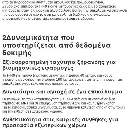
από τα παραδοσιακά συστήματα ακρυλικού και πολυουρεθανίου.
Σε μοριακό επίπεδο, το F449 εισάγει λειτουργικές ομάδες με διαφορετικές
αντιδράσεις στην ίδια μοριακή αλυσίδα.Αυτό βοηθά την επικάλυψη να στεγνώσει
πιο ομοιόμορφα σε όλο το φιλμ και σε όλη τη διαδικασία στεγνώσεως,
υποστηρίζοντας σταθερότερες μακροπρόθεσμες επιδόσεις.
2Δυναμικότητα που
υποστηρίζεται από δεδομένα
δοκιμής
Εξισορροπημένη ταχύτητα ξήρανσης για
βιομηχανικές εφαρμογές
Το F449 έχει χρόνο ξήρανσης με άγγιγμα περίπου 40 λεπτών και χρόνο
ξήρανσης με σκληρότητα περίπου 160 λεπτών.ενώ επιτρέπεται η ξήρανση της
επικάλυψης εντός εύλογου προγράμματος έργου.
Δυνατότητα και αντοχή σε ένα επικάλυμμα
Οι επικαλύψεις που κατασκευάζονται με F449 φτάνουν σε αντοχή σε έλξη
περίπου 40 MPa και σε επιμήκυνση περίπου 4,2%.και καθημερινή χρήση.
Για τα κατασκευαστικά μηχανήματα, αυτό σημαίνει καλύτερη αντοχή στην τριβή
και την έκθεση σε εξωτερικούς χώρους.
Ανθεκτικότητα στις καιρικές συνθήκες για
προστασία εξωτερικών χώρων