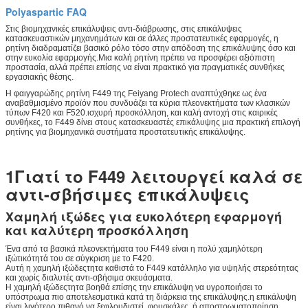
Polyaspartic FAQ
Στις βιομηχανικές επικάλυψεις αντι-διάβρωσης, στις επικάλυψεις
κατασκευαστικών μηχανημάτων και σε άλλες προστατευτικές εφαρμογές, η
ρητίνη διαδραματίζει βασικό ρόλο τόσο στην απόδοση της επικάλυψης όσο και
στην ευκολία εφαρμογής.Μια καλή ρητίνη πρέπει να προσφέρει αξιόπιστη
προστασία, αλλά πρέπει επίσης να είναι πρακτικό για πραγματικές συνθήκες
εργασιακής θέσης.
Η φαιγγαρώδης ρητίνη F449 της Feiyang Protech αναπτύχθηκε ως ένα
αναβαθμισμένο προϊόν που συνδυάζει τα κύρια πλεονεκτήματα των κλασικών
τύπων F420 και F520.ισχυρή προσκόλληση, και καλή αντοχή στις καιρικές
συνθήκες, το F449 δίνει στους κατασκευαστές επικάλυψης μια πρακτική επιλογή
ρητίνης για βιομηχανικά συστήματα προστατευτικής επικάλυψης.
1Γιατί το F449 λειτουργεί καλά σε
αντι-σβήσιμες επικάλυψεις
Χαμηλή ιξώδες για ευκολότερη εφαρμογή
και καλύτερη προσκόλληση
Ένα από τα βασικά πλεονεκτήματα του F449 είναι η πολύ χαμηλότερη
ιξώτικότητά του σε σύγκριση με το F420.
Αυτή η χαμηλή ιξώδεςτητα καθιστά το F449 κατάλληλο για υψηλής στερεότητας
και χωρίς διαλυτές αντι-σβήσιμα σκευάσματα.
Η χαμηλή ιξώδεςτητα βοηθά επίσης την επικάλυψη να υγροποιήσει το
υπόστρωμα πιο αποτελεσματικά κατά τη διάρκεια της επικάλυψης.η επικάλυψη
είναι λιγότερο πιθανό να ξεφλουδιστεί, φουσκάλες, ή αποστρωματοποίηση.