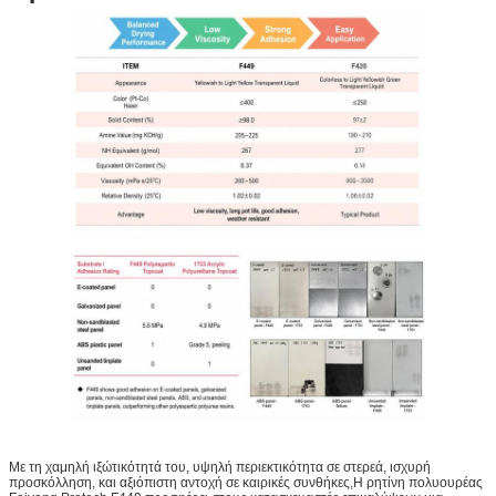
Με τη χαμηλή ιξώτικότητά του, υψηλή περιεκτικότητα σε στερεά, ισχυρή
προσκόλληση, και αξιόπιστη αντοχή σε καιρικές συνθήκες,Η ρητίνη πολυουρέας