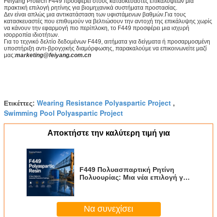
Feiyang Protech F449 προσφέρει στους κατασκευαστές επικαλύψεων μια
πρακτική επιλογή ρητίνης για βιομηχανικά συστήματα προστασίας.
Δεν είναι απλώς μια αντικατάσταση των υφιστάμενων βαθμών.Για τους
κατασκευαστές που επιθυμούν να βελτιώσουν την αντοχή της επικάλυψης χωρίς
να κάνουν την εφαρμογή πιο περίπλοκη, το F449 προσφέρει μια ισχυρή
ισορροπία ιδιοτήτων.
Για το τεχνικό δελτίο δεδομένων F449, αιτήματα για δείγματα ή προσαρμοσμένη
υποστήριξη αντι-βρογχικής διαμόρφωσης, παρακαλούμε να επικοινωνείτε μαζί
μας:
marketing@feiyang.com.cn
Wearing Resistance Polyaspartic Project
Ετικέττες:
,
Swimming Pool Polyaspartic Project
Αποκτήστε την καλύτερη τιμή για
F449 Πολυασπαρτική Ρητίνη
Πολυουρίας: Μια νέα επιλογή για
Βιομηχανικές Προστατευτικές
Επιστρώσεις
Να συνεχίσει