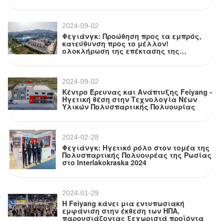
του Κέντρου Ερευνών και Ανάπτυξης
Πολυσπαρτικής Πολυουρίας της Feiyang
2024-09-02
Φεγιάνγκ: Προώθηση προς τα εμπρός,
κατεύθυνση προς το μέλλον!
ολοκλήρωση της επέκτασης της
παραγωγής και του κέντρου έρευνας
και ανάπτυξης για το έργο Feiyang
Polyaspartic Polyurea
2024-09-02
Κέντρο Έρευνας και Ανάπτυξης Feiyang -
Ηγετική θέση στην Τεχνολογία Νέων
Υλικών Πολυσπαρτικής Πολυουρίας
2024-02-28
Φεγιάνγκ: Ηγετικό ρόλο στον τομέα της
Πολυσπαρτικής Πολυουρέας της Ρωσίας
στο Interlakokraska 2024
2024-01-29
Η Feiyang κάνει μια εντυπωσιακή
εμφάνιση στην έκθεση των ΗΠΑ,
παρουσιάζοντας ξεχωριστά προϊόντα