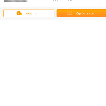
συζήτηση
Ζητήστε ένα
2023-09-04
Ποια είναι τα υψηλά φιλικά προς το
απόσπασμα
περιβάλλον επιστρώματα στερεών;
2023-09-04
Εξωτερικό που στεγανοποιεί: πώς να
επιλέξει μεταξύ του αδιάβροχου
επιστρώματος και της αδιάβροχης
κόλλας;
2023-07-27
Ποια είναι τα συστατικά στο polyurea
και το polyaspartic polyurea;
2023-07-17
Πρόγραμμα κατασκευής για το Polyurea
δάπεδο Polyaspartic