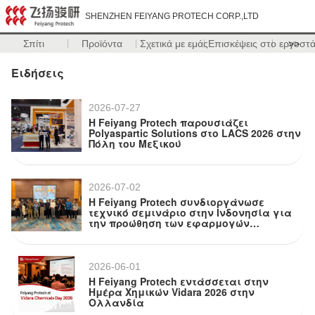
SHENZHEN FEIYANG PROTECH CORP.,LTD
Σπίτι
Προϊόντα
Σχετικά με εμάς
Επισκέψεις στο εργοστ
>>
Ειδήσεις
2026-07-27
Η Feiyang Protech παρουσιάζει
Polyaspartic Solutions στο LACS 2026 στην
Πόλη του Μεξικού
2026-07-02
Η Feiyang Protech συνδιοργάνωσε
τεχνικό σεμινάριο στην Ινδονησία για
την προώθηση των εφαρμογών
πολυσπαρτικής ρητίνης
2026-06-01
Η Feiyang Protech εντάσσεται στην
Ημέρα Χημικών Vidara 2026 στην
Ολλανδία