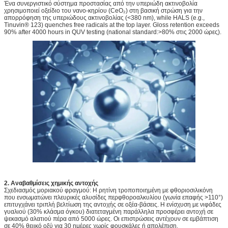
Ένα συνεργιστικό σύστημα προστασίας από την υπεριώδη ακτινοβολία
χρησιμοποιεί οξείδιο του νανο-κηρίου (CeO₂) στη βασική στρώση για την
απορρόφηση της υπεριώδους ακτινοβολίας (<380 nm), while HALS (e.g.,
Tinuvin® 123) quenches free radicals at the top layer. Gloss retention exceeds
90% after 4000 hours in QUV testing (national standard:>80% στις 2000 ώρες).
2. Αναβαθμίσεις χημικής αντοχής
Σχεδιασμός μοριακού φραγμού: Η ρητίνη τροποποιημένη με φθοριοσιλικόνη
που ενσωματώνει πλευρικές αλυσίδες περφθοροαλκυλίου (γωνία επαφής >110°)
επιτυγχάνει τριπλή βελτίωση της αντοχής σε οξέα-βάσεις. Η ενίσχυση με νιφάδες
γυαλιού (30% κλάσμα όγκου) διατεταγμένη παράλληλα προσφέρει αντοχή σε
ψεκασμό αλατιού πέρα ​​από 5000 ώρες. Οι επιστρώσεις αντέχουν σε εμβάπτιση
σε 40% θειικό οξύ για 30 ημέρες χωρίς φουσκάλες ή απολέπιση.