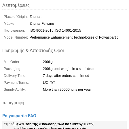
Λεπτομέρειες
Place of Origin:
Zhuhai,
Μάρκα:
Zhuhai Feiyang
Πιστοποίηση:
ISO 9001-2015, ISO 14001-2015
Model Number:
Performance Enhancement Technologies of Polyaspartic
Πληρωμής & Αποστολής Όροι
Min Order:
200kg
Packaging:
200kgs net weight in a steel drum
Delivery Time:
7 days after orders comfirmed
Payment Terms:
L/C, T/T
Supply Ability:
More than 20000 tons per year
περιγραφή
Polyaspartic FAQ
βελτίωση της απόδοσης των πολυσπαρτικών
Υψηλό
,
οφέλη της τεχνολογίας πολυσπαρτικής
,