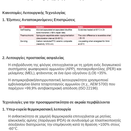
Καινοτομίες Λειτουργικής Τεχνολογίας
1. Έξυπνες Ανταποκρινόμενες Επιστρώσεις
2. Λειτουργίες προστασίας ασφαλείας
Η επιβράδυνση της φλόγας επιτυγχάνεται με τη χρήση ενός διογκωτικού
συστήματος φωσφορικού αμμωνίου (APP), πενταερυθριτόλης (PER) και
μελαμίνης (MEL), φτάνοντας σε ένα όριο οξυγόνου (LOI) >35%.
Η αντιμικροβιακή/αντιρρυπαντική λειτουργικότητα χρησιμοποιεί
εμβολιασμένα άλατα τεταρτοταγούς αμμωνίου (π.χ., AEM 5700) που
παρέχουν >99,9% αντιβακτηριακή απόδοση (ISO 22196).
Τεχνολογίες για την προσαρμοστικότητα σε ακραία περιβάλλοντα
1. Υπερ-ευρεία θερμοκρασιακή λειτουργία
Η ανθεκτικότητα σε χαμηλή θερμοκρασία επιτυγχάνεται με ρητίνες
αλκυκλικής αμίνης (παράγωγα IPDA) σε συνδυασμό με πλαστικοποιητές
σιλοξανίου διατηρώντας την επιμήκυνση κατά τη θραύση >100% στους
-60°C.