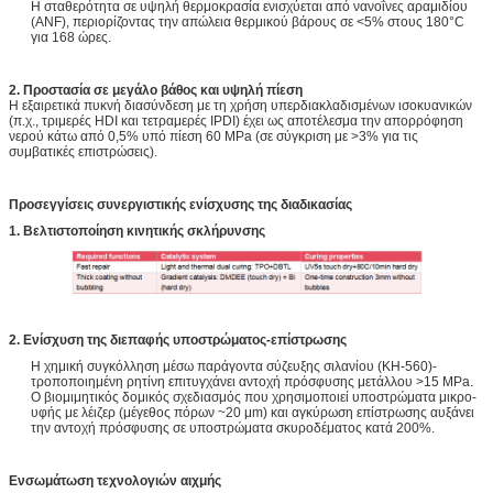
Η σταθερότητα σε υψηλή θερμοκρασία ενισχύεται από νανοΐνες αραμιδίου
(ANF), περιορίζοντας την απώλεια θερμικού βάρους σε <5% στους 180°C
για 168 ώρες.
2. Προστασία σε μεγάλο βάθος και υψηλή πίεση
Η εξαιρετικά πυκνή διασύνδεση με τη χρήση υπερδιακλαδισμένων ισοκυανικών
(π.χ., τριμερές HDI και τετραμερές IPDI) έχει ως αποτέλεσμα την απορρόφηση
νερού κάτω από 0,5% υπό πίεση 60 MPa (σε σύγκριση με >3% για τις
συμβατικές επιστρώσεις).
Προσεγγίσεις συνεργιστικής ενίσχυσης της διαδικασίας
1. Βελτιστοποίηση κινητικής σκλήρυνσης
2. Ενίσχυση της διεπαφής υποστρώματος-επίστρωσης
Η χημική συγκόλληση μέσω παράγοντα σύζευξης σιλανίου (KH-560)-
τροποποιημένη ρητίνη επιτυγχάνει αντοχή πρόσφυσης μετάλλου >15 MPa.
Ο βιομιμητικός δομικός σχεδιασμός που χρησιμοποιεί υποστρώματα μικρο-
υφής με λέιζερ (μέγεθος πόρων ~20 μm) και αγκύρωση επίστρωσης αυξάνει
την αντοχή πρόσφυσης σε υποστρώματα σκυροδέματος κατά 200%.
Ενσωμάτωση τεχνολογιών αιχμής