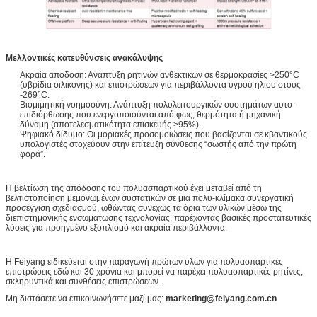
Μελλοντικές κατευθύνσεις ανακάλυψης
Ακραία απόδοση: Ανάπτυξη ρητινών ανθεκτικών σε θερμοκρασίες >250°C
(υβρίδια σιλικόνης) και επιστρώσεων για περιβάλλοντα υγρού ηλίου στους
-269°C.
Βιομιμητική νοημοσύνη: Ανάπτυξη πολυλειτουργικών συστημάτων αυτο-
επιδιόρθωσης που ενεργοποιούνται από φως, θερμότητα ή μηχανική
δύναμη (αποτελεσματικότητα επισκευής >95%).
Ψηφιακό δίδυμο: Οι μοριακές προσομοιώσεις που βασίζονται σε κβαντικούς
υπολογιστές στοχεύουν στην επίτευξη σύνθεσης “σωστής από την πρώτη
φορά”.
Η βελτίωση της απόδοσης του πολυασπαρτικού έχει μεταβεί από τη
βελτιστοποίηση μεμονωμένων συστατικών σε μια πολυ-κλίμακα συνεργατική
προσέγγιση σχεδιασμού, ωθώντας συνεχώς τα όρια των υλικών μέσω της
διεπιστημονικής ενσωμάτωσης τεχνολογίας, παρέχοντας βασικές προστατευτικές
λύσεις για προηγμένο εξοπλισμό και ακραία περιβάλλοντα.
Η Feiyang ειδικεύεται στην παραγωγή πρώτων υλών για πολυασπαρτικές
επιστρώσεις εδώ και 30 χρόνια και μπορεί να παρέχει πολυασπαρτικές ρητίνες,
σκληρυντικά και συνθέσεις επιστρώσεων.
Μη διστάσετε να επικοινωνήσετε μαζί μας:
marketing@feiyang.com.cn