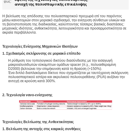
φως:
αντοχή της πολυσπαρτικής επικάλυψης
Η βελτίωση της απόδοσης του πολυασπαρτικού προχωρά επί του παρόντος
μέσω καινοτομιών στον μοριακό σχεδιασμό, την ενίσχυση σύνθετων υλικών και
τη βελτιστοποίηση της διαδικασίας, καλύπτοντας τέσσερις βασικές διαστάσεις:
μηχανικές ιδιότητες, ανθεκτικότητα, λειτουργικότητα και προσαρμοστικότητα σε
ακραία περιβάλλοντα.
Τεχνολογίες Ενίσχυσης Μηχανικών Ιδιοτήτων
1. Σχεδιασμός σκλήρυνσης σε μοριακό επίπεδο
Η ρύθμιση του τοπολογικού δικτύου διασύνδεσης με την εισαγωγή
μακροαλυσιδωτών εύκαμπτων ομάδων spacer (π.χ., πολυαιθεραμίνη
D2000) βελτιώνει την επιμήκυνση κατά τη θραύση (>150%).
Ένα διπλό διαπλεκόμενο δίκτυο που σχηματίζεται με ταυτόχρονη σκλήρυνση
πολυασπαρτικού εστέρα και ακρυλικού πολυουρεθάνης (PUA) αυξάνει την
αντοχή σε κρούση κατά 300%.
2. Τεχνολογία νανο-ενίσχυσης
Τεχνολογίες Βελτίωσης της Ανθεκτικότητας
1. Βελτίωση της αντοχής στις καιρικές συνθήκες