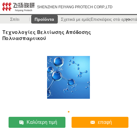
SHENZHEN FEIYANG PROTECH CORP.,LTD
Σπίτι
Προϊόντα
Σχετικά με εμάς
Επισκέψεις στο εργοστ
>>
Τεχνολογίες Βελτίωσης Απόδοσης
Πολυασπαρτικού
Καλύτερη τιμή
επαφή