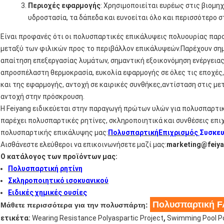
Περιοχές εφαρμογής
: Χρησιμοποιείται ευρέως στις βιομηχ
υδροστασία, τα δάπεδα και ευνοείται όλο και περισσότερο 
Είναι προφανές ότι οι πολυσπαρτικές επικάλυψεις πολυουρίας παρο
μεταξύ των φιλικών προς το περιβάλλον επικάλυψεών.Παρέχουν ση
απαίτηση επεξεργασίας λυμάτων, σημαντική εξοικονόμηση ενέργειας
απροσπέλαστη θερμοκρασία, ευκολία εφαρμογής σε όλες τις εποχές,
και της εφαρμογής, αντοχή σε καιρικές συνθήκες,αντίσταση στις με
αντοχή στην πρόσκρουση.
Η Feiyang ειδικεύεται στην παραγωγή πρώτων υλών για πολυσπαρτικέ
παρέχει πολυσπαρτικές ρητίνες, σκληροποιητικά και συνθέσεις επι
πολυσπαρτικής επικάλυψης μας:
Πολυσπαρτική
Επιχρισμός
Συσκε
Αισθάνεστε ελεύθεροι να επικοινωνήσετε μαζί μας:
marketing@feiy
Ο κατάλογος των προϊόντων μας:
Πολυσπαρτική ρητίνη
Σκληροποιητικό ισοκυανικού
Ειδικές χημικές ουσίες
Πολυσπαρτική 
Μάθετε περισσότερα για την πολυσπάρτη:
,
ετικέτα:
Wearing Resistance Polyaspartic Project
Swimming Pool Po