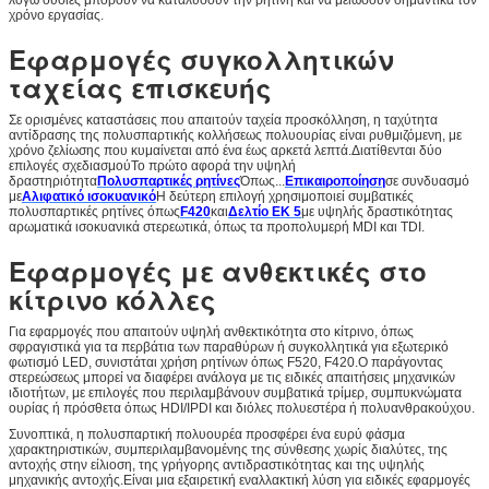
χρόνο εργασίας.
Εφαρμογές συγκολλητικών
ταχείας επισκευής
Σε ορισμένες καταστάσεις που απαιτούν ταχεία προσκόλληση, η ταχύτητα
αντίδρασης της πολυσπαρτικής κολλήσεως πολυουρίας είναι ρυθμιζόμενη, με
χρόνο ζελίωσης που κυμαίνεται από ένα έως αρκετά λεπτά.Διατίθενται δύο
επιλογές σχεδιασμούΤο πρώτο αφορά την υψηλή
δραστηριότητα
Πολυσπαρτικές ρητίνες
Όπως...
Επικαιροποίηση
σε συνδυασμό
με
Αλιφατικό ισοκυανικό
Η δεύτερη επιλογή χρησιμοποιεί συμβατικές
πολυσπαρτικές ρητίνες όπως
F420
και
Δελτίο ΕΚ 5
με υψηλής δραστικότητας
αρωματικά ισοκυανικά στερεωτικά, όπως τα προπολυμερή MDI και TDI.
Εφαρμογές με ανθεκτικές στο
κίτρινο κόλλες
Για εφαρμογές που απαιτούν υψηλή ανθεκτικότητα στο κίτρινο, όπως
σφραγιστικά για τα περβάτια των παραθύρων ή συγκολλητικά για εξωτερικό
φωτισμό LED, συνιστάται χρήση ρητίνων όπως F520, F420.Ο παράγοντας
στερεώσεως μπορεί να διαφέρει ανάλογα με τις ειδικές απαιτήσεις μηχανικών
ιδιοτήτων, με επιλογές που περιλαμβάνουν συμβατικά τρίμερ, συμπυκνώματα
ουρίας ή πρόσθετα όπως HDI/IPDI και διόλες πολυεστέρα ή πολυανθρακούχου.
Συνοπτικά, η πολυσπαρτική πολυουρέα προσφέρει ένα ευρύ φάσμα
χαρακτηριστικών, συμπεριλαμβανομένης της σύνθεσης χωρίς διαλύτες, της
αντοχής στην είλιοση, της γρήγορης αντιδραστικότητας και της υψηλής
μηχανικής αντοχής.Είναι μια εξαιρετική εναλλακτική λύση για ειδικές εφαρμογές