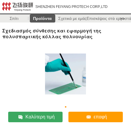
SHENZHEN FEIYANG PROTECH CORP.,LTD
Σπίτι
Προϊόντα
Σχετικά με εμάς
Επισκέψεις στο εργοστ
>>
Σχεδιασμός σύνθεσης και εφαρμογή της
πολυσπαρτικής κόλλας πολυουρίας
Καλύτερη τιμή
επαφή