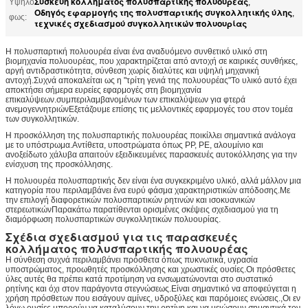
Συσκευή κολλήματος πολυσπαρτικής πολυουρέας
Υψηλό
,
Οδηγός εφαρμογής της πολυσπαρτικής συγκολλητικής ύλης
,
φως:
τεχνικές σχεδιασμού συγκολλητικών πολυουρίας
Η πολυσπαρτική πολυουρέα είναι ένα αναδυόμενο συνθετικό υλικό στη
βιομηχανία πολυουρέας, που χαρακτηρίζεται από αντοχή σε καιρικές συνθήκες,
αργή αντιδραστικότητα, σύνθεση χωρίς διαλύτες και υψηλή μηχανική
αντοχή.Συχνά αποκαλείται ως η "τρίτη γενιά της πολυουρέας"Το υλικό αυτό έχει
αποκτήσει σήμερα ευρείες εφαρμογές στη βιομηχανία
επικαλύψεων.συμπεριλαμβανομένων των επικαλύψεων για φτερά
ανεμογεννητριώνΕξετάζουμε επίσης τις μελλοντικές εφαρμογές του στον τομέα
των συγκολλητικών.
Η προσκόλληση της πολυσπαρτικής πολυουρέας ποικίλλει σημαντικά ανάλογα
με το υπόστρωμα.Αντίθετα, υποστρώματα όπως PP, PE, αλουμίνιο και
ανοξείδωτο χάλυβα απαιτούν εξειδικευμένες παρασκευές αυτοκόλλησης για την
ενίσχυση της προσκόλλησης.
Η πολυουρέα πολυσπαρτικής δεν είναι ένα συγκεκριμένο υλικό, αλλά μάλλον μια
κατηγορία που περιλαμβάνει ένα ευρύ φάσμα χαρακτηριστικών απόδοσης.Με
την επιλογή διαφορετικών πολυσπαρτικών ρητινών και ισοκυανικών
στερεωτικώνΠαρακάτω παρατίθενται ορισμένες σκέψεις σχεδιασμού για τη
διαμόρφωση πολυσπαρτικών συγκολλητικών πολυουρίας.
Σχέδια σχεδιασμού για τις παρασκευές
κολλήματος πολυσπαρτικής πολυουρέας
Η σύνθεση συχνά περιλαμβάνει πρόσθετα όπως πυκνωτικά, υγρασία
υποστρώματος, προωθητές προσκόλλησης και χρωστικές ουσίες.Οι πρόσθετες
ύλες αυτές θα πρέπει κατά προτίμηση να ενσωματώνονται στο συστατικό
ρητίνης και όχι στον παράγοντα στεγνώσεως.Είναι σημαντικό να αποφεύγεται η
χρήση πρόσθετων που εισάγουν αμίνες, υδροξύλες και παρόμοιες ενώσεις.,Οι εν
λόγω ουσίες μπορούν να καταλύσουν την ρητίνη και να μειώσουν σημαντικά τον