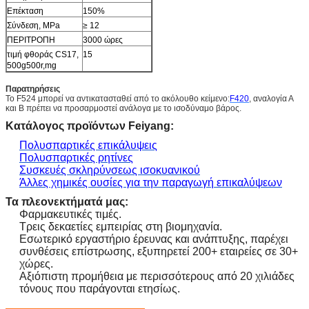
Επέκταση
150%
Σύνδεση, MPa
≥ 12
ΠΕΡΙΤΡΟΠΗ
3000 ώρες
τιμή φθοράς CS17,
15
500g500r,mg
Παρατηρήσεις
Το F524 μπορεί να αντικατασταθεί από το ακόλουθο κείμενο:
F420
, αναλογία Α
και Β πρέπει να προσαρμοστεί ανάλογα με το ισοδύναμο βάρος.
Κατάλογος προϊόντων Feiyang:
Πολυσπαρτικές επικάλυψεις
Πολυσπαρτικές ρητίνες
Συσκευές σκληρύνσεως ισοκυανικού
Άλλες χημικές ουσίες για την παραγωγή επικαλύψεων
Τα πλεονεκτήματά μας:
Φαρμακευτικές τιμές.
Τρεις δεκαετίες εμπειρίας στη βιομηχανία.
Εσωτερικό εργαστήριο έρευνας και ανάπτυξης, παρέχει
συνθέσεις επίστρωσης, εξυπηρετεί 200+ εταιρείες σε 30+
χώρες.
Αξιόπιστη προμήθεια με περισσότερους από 20 χιλιάδες
τόνους που παράγονται ετησίως.