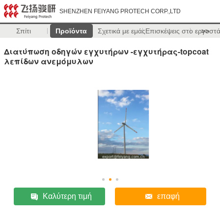
SHENZHEN FEIYANG PROTECH CORP.,LTD
Σπίτι
Προϊόντα
Σχετικά με εμάς
Επισκέψεις στο εργοστ
>>
Διατύπωση οδηγών εγχυτήρων -εγχυτήρας-topcoat
λεπίδων ανεμόμυλων
Καλύτερη τιμή
επαφή