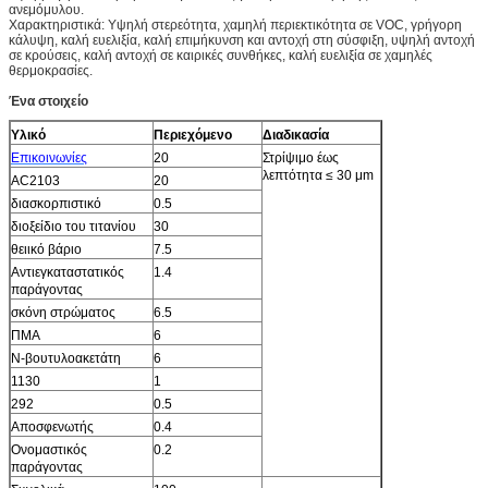
ανεμόμυλου.
Χαρακτηριστικά: Υψηλή στερεότητα, χαμηλή περιεκτικότητα σε VOC, γρήγορη
κάλυψη, καλή ευελιξία, καλή επιμήκυνση και αντοχή στη σύσφιξη, υψηλή αντοχή
σε κρούσεις, καλή αντοχή σε καιρικές συνθήκες, καλή ευελιξία σε χαμηλές
θερμοκρασίες.
Ένα στοιχείο
Υλικό
Περιεχόμενο
Διαδικασία
Επικοινωνίες
20
Στρίψιμο έως
λεπτότητα ≤ 30 μm
AC2103
20
διασκορπιστικό
0.5
διοξείδιο του τιτανίου
30
θειικό βάριο
7.5
Αντιεγκαταστατικός
1.4
παράγοντας
σκόνη στρώματος
6.5
ΠΜΑ
6
Ν-βουτυλοακετάτη
6
1130
1
292
0.5
Αποσφενωτής
0.4
Ονομαστικός
0.2
παράγοντας