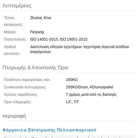
Λεπτομέρειες
Τόπος
Zhuhai, Κίνα
καταγωγής:
Μάρκα:
Feiyang
Πιστοποίηση:
ISO 14001-2015, ISO 19001-2015
Αριθμό
Διατύπωση οδηγών εγχυτήρων -εγχυτήρας-topcoat λεπίδων
ανεμόμυλων
μοντέλου:
Πληρωμής & Αποστολής Όροι
Ποσότητα παραγγελίας min:
200KG
Συσκευασία λεπτομέρειες:
200KG/Drum, 4Drums/pallet
Χρόνος παράδοσης:
7 ημέρες μετά από τις διαταγές
Όροι πληρωμής:
L/C, T/T
περιγραφή
Φόρμουλα Επίστρωσης Πολυασπαρτικού