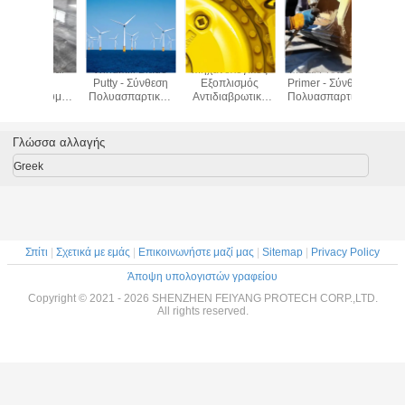
Windmill Blade
Μηχανολογικός
Metal Protection
Υψηλ
Putty - Σύνθεση
Εξοπλισμός
Primer - Σύνθεση
περιεκτικ
Πολυασπαρτικής
Αντιδιαβρωτικό
Πολυασπαρτικής
αδιάβροχη
Επικάλυψης
Αστάρι - Σύνθεση
Επικάλυψης
επίστρω
Πολυασπαρτικής
Πολυασπ
Επικάλυψης
σύνθ
Γλώσσα αλλαγής
Greek
Σπίτι
|
Σχετικά με εμάς
|
Επικοινωνήστε μαζί μας
|
Sitemap
|
Privacy Policy
Άποψη υπολογιστών γραφείου
Copyright © 2021 - 2026 SHENZHEN FEIYANG PROTECH CORP.,LTD.
All rights reserved.