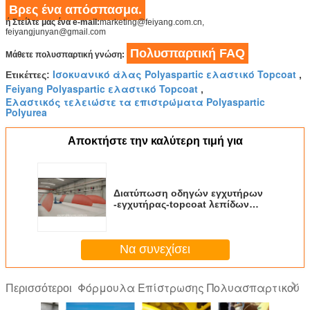
Βρες ένα απόσπασμα.
ή Στείλτε μας ένα e-mail:
marketing@feiyang.com.cn,
feiyangjunyan@gmail.com
Πολυσπαρτική FAQ
Μάθετε πολυσπαρτική γνώση:
Ισοκυανικό άλας Polyaspartic ελαστικό Topcoat
Ετικέττες:
,
Feiyang Polyaspartic ελαστικό Topcoat
,
Ελαστικός τελειώστε τα επιστρώματα Polyaspartic
Polyurea
Αποκτήστε την καλύτερη τιμή για
Διατύπωση οδηγών εγχυτήρων
-εγχυτήρας-topcoat λεπίδων
ανεμόμυλων
Να συνεχίσει
Φόρμουλα Επίστρωσης Πολυασπαρτικού
Περισσότεροι