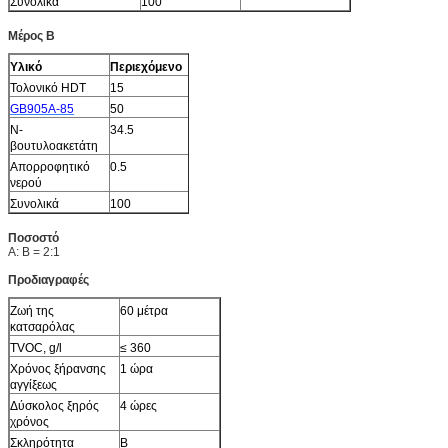
Συνολικά
100
Μέρος Β
Υλικό
Περιεχόμενο
Τολονικό HDT
15
GB905Α-85
50
Ν-
34.5
βουτυλοακετάτη
Απορροφητικό
0.5
νερού
Συνολικά
100
Ποσοστό
Α: Β = 2:1
Προδιαγραφές
Ζωή της
60 μέτρα
κατσαρόλας
TVOC, g/l
≤ 360
Χρόνος ξήρανσης
1 ώρα
αγγίξεως
Δύσκολος ξηρός
4 ώρες
χρόνος
Σκληρότητα
Β