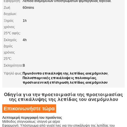
Εφαρμογή:
Λεπίδα ανεμόμυλων υποστρωμάτων φίμπεργκλας topcoat.
Ζωή
60mins
δοχείων:
Ξηρός
1h
χρόνος
25℃ αφής:
Σκληρός
4h
ξηρός
χρόνος
25℃:
Σκληρότητα:
Β
Πρωτότυπο επικάλυψη της λεπίδας ανεμόμυλου
Υψηλό φως:
,
Πολυσπαρτικές επικάλυψεις πολυουρίας
,
προστατευτική επίστρωση λεπίδας ανεμόμυλου
Οδηγία για την προετοιμασία της προετοιμασίας
της επικάλυψης της λεπίδας του ανεμόμυλου
Επικοινωνήστε τώρα
Λεπτομερή περιγραφή του προϊόντος
Μέθοδος στεγνώσεως: στεγνό με αέρα
Εφαρμογή: Υπόστρωμα από γυαλί ίνες για την επικάλυψη της λεπίδας του