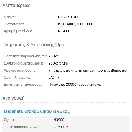
Λεπτομέρειες
Μάρκα:
COVESTRO
Πιστοποίηση:
ISO 14001, ISO 19001
Αριθμό μοντέλου:
N3900
Πληρωμής & Αποστολής Όροι
Ποσότητα παραγγελίας min:
200kg
Συσκευασία λεπτομέρειες:
200kg/drum
Χρόνος παράδοσης:
7 ημέρες μετά από τη διαταγή που επιβεβαιώνεται
Όροι πληρωμής:
L/C, T/T
Δυνατότητα προσφοράς:
Πάνω από 20000 τόνους ετησίως
περιγραφή
Hardeners ισοκυανικού άλατος
Σχήμα:
N3900
Το Desmodur® Ν 3400
23.5± 0,5