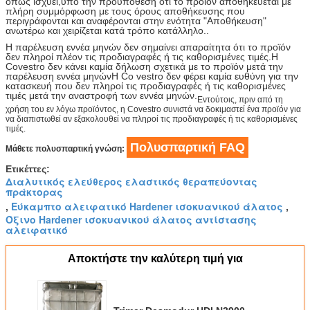
όπως ισχύει,υπό την προϋπόθεση ότι το προϊόν αποθηκεύεται με
πλήρη συμμόρφωση με τους όρους αποθήκευσης που
περιγράφονται και αναφέρονται στην ενότητα "Αποθήκευση"
ανωτέρω και χειρίζεται κατά τρόπο κατάλληλο..
Η παρέλευση εννέα μηνών δεν σημαίνει απαραίτητα ότι το προϊόν
δεν πληροί πλέον τις προδιαγραφές ή τις καθορισμένες τιμές.Η
Covestro δεν κάνει καμία δήλωση σχετικά με το προϊόν μετά την
παρέλευση εννέα μηνώνΗ Co vestro δεν φέρει καμία ευθύνη για την
κατασκευή που δεν πληροί τις προδιαγραφές ή τις καθορισμένες
τιμές μετά την αναστροφή των εννέα μηνών.
Εντούτοις, πριν από τη
χρήση του εν λόγω προϊόντος, η Covestro συνιστά να δοκιμαστεί ένα προϊόν για
να διαπιστωθεί αν εξακολουθεί να πληροί τις προδιαγραφές ή τις καθορισμένες
τιμές.
Πολυσπαρτική FAQ
Μάθετε πολυσπαρτική γνώση:
Ετικέττες:
Διαλυτικός ελεύθερος ελαστικός θεραπεύοντας
πράκτορας
Εύκαμπτο αλειφατικό Hardener ισοκυανικού άλατος
,
,
Όξινο Hardener ισοκυανικού άλατος αντίστασης
αλειφατικό
Αποκτήστε την καλύτερη τιμή για