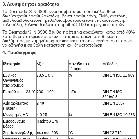
3. Λευσιμότητα / αραιότητα
Το Desmodur® N 3900 είναι συμβατό με τους ακόλουθους
διαλύτες:
αιθυλοαιθυλοκετόνη, βουτυλοαιθυλόνη, PMA, ακετόνη,
μεθυλοαιθυλοκετόνη, μεθυλοισοβουτυλοκετόνη, κυκλοεξανόνη,
τολουόλιο, ξυλένιο,
διαλύτης naphtha® 100 και μείγματα αυτών.
Το Desmodur® N 3900 δεν θα πρέπει να αραιώνεται κάτω από 40%
κατά βάρος στερεών ουσιών. Η παρατεταμένη αποθήκευση
διαλύματος με χαμηλότερη περιεκτικότητα σε στερεά ουσία μπορεί
να οδηγήσει σε θολή κατάσταση και ιζηματοποίηση.
4. Προδιαγραφή
Ιδιοκτησία
Αξία
Μονάδα
του
Μέθοδος
μέτρηση
Εθνικός
23.5 ± 0.5
%
DIN EN ISO 11 909
Οργανισμός
περιεχόμενο
Ευστάθεια σε 23 °C
730 ± 100
mPa·s
DIN EN ISO
3219/A.3
Αξία χρώματος
≤ 40
DIN EN 1557
(Hazen)
Μονομερές HDI
< 0.25
%
DIN EN ISO 10 283
Εξισοδύναμο
Περίπου 179
βάρος
Σημείο ανάφλεξης
περίπου 203
°C
DIN 22 719