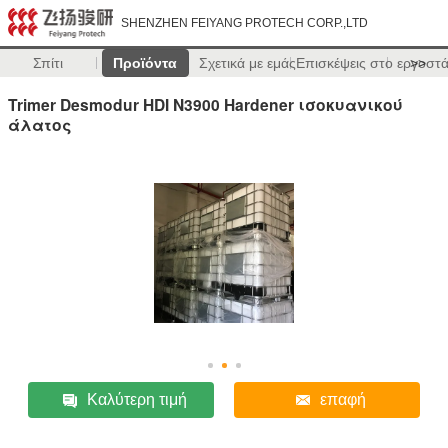
SHENZHEN FEIYANG PROTECH CORP.,LTD
Σπίτι
Προϊόντα
Σχετικά με εμάς
Επισκέψεις στο εργοστ
>>
Trimer Desmodur HDI N3900 Hardener ισοκυανικού
άλατος
Καλύτερη τιμή
επαφή