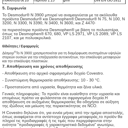
Πυκνότητα σε 20
Περίπου 1.15
g/ml
DIN EN ISO 2811
°C
5. Συμφωνία
Το Desmodur® N 3900 μπορεί να αναμειγνύεται με τα ακόλουθα
προϊόντα Desmodur® και Desmophen®:
Desmodur® N 75, N 100, N
3200, N 3300, N 3390, N 3400, N 3600, και Z 4470·
τα περισσότερα προϊόντα Desmophen® με βάση το πολυεστέρα,
όπως τα Desmophen® 670, 680, VP LS 2971, VP LS 2089, VP LS
2107, και με πολυακρυλικά.
6Ιδιότητες / Εφαρμογές
®
Δέσμορ
Το N 3900 χρησιμοποιείται για τη διαμόρφωση συστημάτων υψηλών
στερεών ουσιών για την επεξεργασία αυτοκινήτων, την επικάλυψη μεταφορών
και την επικάλυψη πλαστικών.
7. Αποθήκευση και χρόνος αποθήκευσης
- Αποθήκευση στο αρχικό σφραγισμένο δοχείο Covestro.
- Συνιστώμενη θερμοκρασία αποθήκευσης: 10 - 30 °C.
- Προστατεύστε από υγρασία, θερμότητα και ξένα υλικά.
Γενικές πληροφορίες: Το προϊόν είναι ευαίσθητο στην υγρασία και
επομένως πρέπει να φυλάσσεται σε σφραγισμένα δοχεία.Η
αποθήκευση σε αυξημένες θερμοκρασίες θα οδηγήσει σε αύξηση
της ιξώδους και μείωση της περιεκτικότητας σε NCO.
Η Covestro δηλώνει ότι, για εννέα μήνες από την ημέρα αποστολής,
όπως αναφέρεται στα αντίστοιχα έγγραφα μεταφοράς,το προϊόν θα
πληροί τις προδιαγραφές ή τις τιμές που περιγράφονται στην
ενότητα "προδιαγραφές ή χαρακτηριστικά δεδομένα" ανωτέρω,