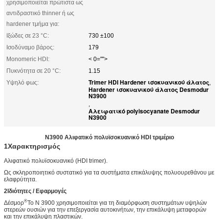
χρησιμοποιείται πρώτιστα ως
αντιδραστικό thinner ή ως
hardener τμήμα για:
Ιξώδες σε 23 °C:
730 ±100
Ισοδύναμο βάρος:
179
Monomeric HDI:
< 0="">
Πυκνότητα σε 20 °C:
1.15
Trimer HDI Hardener ισοκυανικού άλατος
Υψηλό φως:
,
Hardener ισοκυανικού άλατος Desmodur
N3900
,
Αλειφατικό polyisocyanate Desmodur
N3900
N3900 Αλιφατικό πολυϊσοκυανικό HDI τριμέριο
1Χαρακτηρισμός
Αλιφατικό πολυϊσοκυανικό (HDI trimer).
Ως σκληροποιητικό συστατικό για τα συστήματα επικάλυψης πολυουρεθάνου με
ελαφρύτητα.
2Ιδιότητες / Εφαρμογές
®
Δέσμορ
Το N 3900 χρησιμοποιείται για τη διαμόρφωση συστημάτων υψηλών
στερεών ουσιών για την επεξεργασία αυτοκινήτων, την επικάλυψη μεταφορών
και την επικάλυψη πλαστικών.