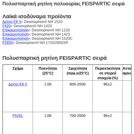
Πολυσπαρτική ρητίνη πολυουρίας FEISPARTIC σειρά
Λαϊκά ισοδύναμα προϊόντα
Δελτίο ΕΚ 5
= Desmophen® NH 1520
F420
= Desmophen® NH 1420
Επικαιροποίηση
= Desmophen® NH 1220
Επικαιροποίηση
= Desmophen® NH 1423
Επικαιροποίηση
= Desmophen® NH 1520C
F2850
= Desmophen® NH 1720/2850XP
Πολυσπαρτική ρητίνη FEISPARTIC σειρά
Σχήμα
Πυκνότητα
Σφιχτότητα
Περιεκτικότητα
Αντιστ
(25°C)
(mpa.s/25°C)
σε στερεά
αμινών
στοιχεία (%)
Δελτίο ΕΚ 5
1.06
800-2000
96±2
F520L
1.06
700-2000
96±2