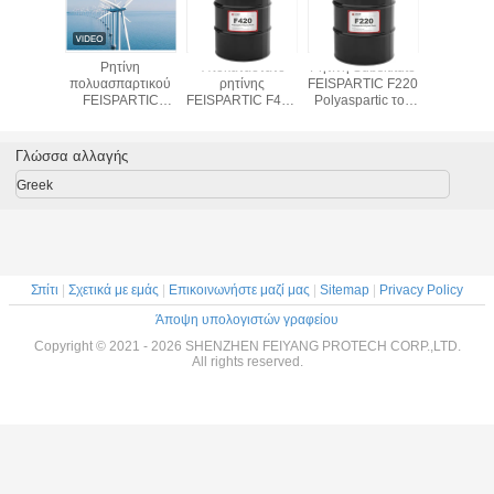
Ρητίνη
Υποκατάστατο
Ρητίνη Subsititute
Ιξώδες ρ
πολυασπαρτικού
ρητίνης
FEISPARTIC F220
250-
FEISPARTIC
FEISPARTIC F420
Polyaspartic του
FEISPART
Series
Polyaspartic του
ιξώδους 60-100
Polyasp
ιξώδους 800-2000
NH1220
NH1420
Γλώσσα αλλαγής
Greek
Σπίτι
|
Σχετικά με εμάς
|
Επικοινωνήστε μαζί μας
|
Sitemap
|
Privacy Policy
Άποψη υπολογιστών γραφείου
Copyright © 2021 - 2026 SHENZHEN FEIYANG PROTECH CORP.,LTD.
All rights reserved.