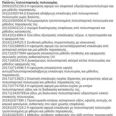
Πατέντες πολυσπαρτικής πολυουρέας
200910252150.0 Η εφεύρεση αφορά τον αλιφατικό υδροξυλαμινοπολυέτερο και
μια μέθοδο παρασκευής.
201110305744.0 Ελαστική αδιάβροχη επικάλυψη από πολυαρπατικό
πολυουρέα χωρίς διαλύτες.
201110305000.9 Πολυμερισμένη τροποποιημένη πολυσπαρτική πολυουρέα και
μέθοδος παρασκευής της.
201220431122.2 στρώμα διακόσμησης επιφάνειας από πολυσπαρτικό και
μέθοδος κατασκευής.
201410114984.6 Ένα είδος εξωτερικής επικάλυψης τοίχων, η προετοιμασία και
η εφαρμογή του.
201611244525.5 Συνθετική μέθοδος στερεοποίησης με ισοκυανικό.
201710158809.0 Η εφεύρεση αφορά την αυτοεπεξεργαστική επικάλυψη από
ασπαρτικό εστέρα και μια μέθοδο παρασκευής.
201710257784Η εφεύρεση αποκαλύπτει μέθοδο σύνθεσης και εφαρμογής
ακρυλικής ρητίνης ανθεκτικότητας UV.
201710634179.X Δυακόμετρος πολυσπαρτική σκληρή κόλλα πολυουρέας και
μέθοδος εφαρμογής της.
201710714596.5 Η εφεύρεση αποκαλύπτει υψηλή
αντοχή
Πολυσπαρτικό
αδιάβροχη επικάλυψη πολυουρίας και μέθοδος
παρασκευής.
201710713825.2 Ελαστική επικάλυψη ταχείας ξήρανσης για φτερούγες αέρα με
πολυσπαρτική πολυουρέα και μέθοδος παρασκευής της.
201710774758.4 Η εφεύρεση αφορά μια κόλλα ουρίας με εστέρα
πολυσπαρτικού οξέος και τη διαδικασία κατασκευής της.
201711342078Ένα είδος μη διαλυτικού πολυσπαρτικού υδροστερού υλικού
επισκευής πολυουρέας.
201810327390.1 Προετοιμασία εστέρας ασπαρτικού οξέος υψηλής αντοχής σε
καιρικά φαινόμενα, ανθεκτικής στο νερό χρώσης επιφάνειας.
201811037228.2 Η εφεύρεση αφορά επικάλυψη με πολυσπαρτική πολυουρέα
τροποποιημένη με φθόριο και μέθοδο παρασκευής.
201810429201.1 Μέθοδος σύνθεσης ανθεκτικής στο λάδι ρητίνης-πρωταρχικής