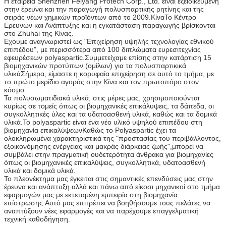
Η εταιρεία Shenzhen Feiyang Protech Corp., Ltd. είναι εξειδικευμένη
στην έρευνα και την παραγωγή πολυσπαρτικής ρητίνης και της
σειράς νέων χημικών προϊόντων από το 2009.ΚίναΤο Κέντρο
Ερευνών και Ανάπτυξης και η εγκατάσταση παραγωγής βρίσκονται
στο Zhuhai της Κίνας.
Εχουμε αναγνωριστεί ως "Επιχείρηση υψηλής τεχνολογίας εθνικού
επιπέδου", με περισσότερα από 100 διπλώματα ευρεσιτεχνίας
εφευρέσεων polyaspartic.Συμμετείχαμε επίσης στην κατάρτιση 15
βιομηχανικών προτύπων (ομίλων) για τα πολυσπαρτικικά
υλικάΣήμερα, είμαστε η κορυφαία επιχείρηση σε αυτό το τμήμα, με
το πρώτο μερίδιο αγοράς στην Κίνα και τον πρωτοπόρο στον
κόσμο.
Τα πολυσωματιδιακά υλικά, στις μέρες μας, χρησιμοποιούνται
κυρίως σε τομείς όπως οι βιομηχανικές επικάλυψεις, τα δάπεδα, οι
συγκολλητικές ύλες και τα υδατοασθενή υλικά, καθώς και τα δομικά
υλικά.Το polyaspartic είναι ένα νέο υλικό υψηλού επιπέδου στη
βιομηχανία επικαλύψεωνΚαθώς το Polyaspartic έχει τα
ολοκληρωμένα χαρακτηριστικά της "προστασίας του περιβάλλοντος,
εξοικονόμησης ενέργειας και μακράς διάρκειας ζωής",μπορεί να
συμβάλει στην πραγματική ουδετερότητα άνθρακα για βιομηχανίες
όπως οι βιομηχανικές επικαλύψεις, συγκολλητικά, υδατοασθενή
υλικά και δομικά υλικά.
Το πλεονέκτημα μας έγκειται στις σημαντικές επενδύσεις μας στην
έρευνα και ανάπτυξη.αλλά και πάνω από είκοσι μηχανικοί στο τμήμα
εφαρμογών μας με εκτεταμένη εμπειρία στη βιομηχανία
επίστρωσης.Αυτό μας επιτρέπει να βοηθήσουμε τους πελάτες να
αναπτύξουν νέες εφαρμογές και να παρέχουμε επαγγελματική
τεχνική καθοδήγηση.