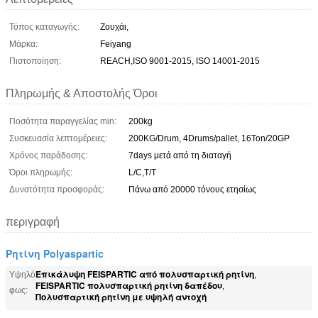
Τόπος καταγωγής:
Ζουχάι,
Μάρκα:
Feiyang
Πιστοποίηση:
REACH,ISO 9001-2015, ISO 14001-2015
Πληρωμής & Αποστολής Όροι
Ποσότητα παραγγελίας min:
200kg
Συσκευασία λεπτομέρειες:
200KG/Drum, 4Drums/pallet, 16Ton/20GP
Χρόνος παράδοσης:
7days μετά από τη διαταγή
Όροι πληρωμής:
L/C,T/T
Δυνατότητα προσφοράς:
Πάνω από 20000 τόνους ετησίως
περιγραφή
Ρητίνη Polyaspartic
Επικάλυψη FEISPARTIC από πολυσπαρτική ρητίνη
Υψηλό
,
FEISPARTIC πολυσπαρτική ρητίνη δαπέδου
,
φως:
Πολυσπαρτική ρητίνη με υψηλή αντοχή