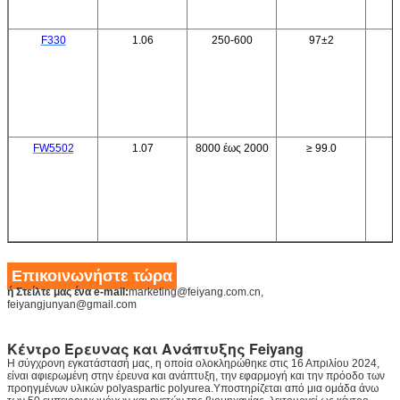
F330
1.06
250-600
97±2
FW5502
1.07
8000 έως 2000
≥ 99.0
Επικοινωνήστε τώρα
ή Στείλτε μας ένα e-mail:
marketing@feiyang.com.cn,
feiyangjunyan@gmail.com
Κέντρο Έρευνας και Ανάπτυξης Feiyang
Η σύγχρονη εγκατάστασή μας, η οποία ολοκληρώθηκε στις 16 Απριλίου 2024,
είναι αφιερωμένη στην έρευνα και ανάπτυξη, την εφαρμογή και την πρόοδο των
προηγμένων υλικών polyaspartic polyurea.Υποστηρίζεται από μια ομάδα άνω