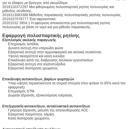
για το έδαφος με βρόγχος από σκυρόδεμα.
2018110372297 Μια φθοριωμένη πολυσπαρτική ρητίνη πολυουρίας και
μέθοδος σύνθεσης.
2018113083388 Μέθοδος παρασκευής πολυσπαρτικής ρητίνης πολυουρίας.
2019107078777 Ένα σφραγιστικό.
20201032 3954.1 Η εφεύρεση αποκαλύπτει μια πολυσπαρτική ρητίνη
πολυουρίας με βάση το νερό και μια μέθοδο παρασκευής.
Εφαρμογή πολυσπαρτικής ρητίνης
Εξοπλισμός αιολικής παραγωγής
Επιχρισμός λεπίδας
Δυνατή αντοχή στα υπεριώδη φώτα
Εξαιρετική αντοχή στην αμμοσφαιρική και αιολική συσκότιση
Υψηλή σκληρότητα και καλή ευελιξία
Επικάλυψη κατά της διάβρωσης αιολικών εργοστασίων
Εξαιρετική αντοχή στα αλατιστοξείδια
Εξαιρετική διατήρηση χρώματος
Επικάλυψη αυτοκινήτων, βαρέων φορτηγών
Υπερ-υψηλή περιεκτικότητα σε στερεά στοιχεία (που φτάνει το 85% κατά την
εφαρμογή)
Επιχρισμός DTM
Δωρεάν ξήρανση, εξοικονόμηση ενέργειας
Επεξεργασία αυτοκινήτων, ανταλλακτικά αυτοκινήτων
Γρήγορη ξήρανση, μείωση της απελευθέρωσης ΑΟΣ
Εξαιρετική πληρότητα, λάμψη
Καλή διατήρηση χρώματος