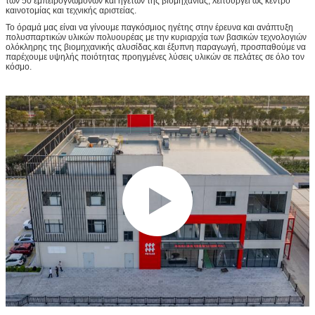
των 50 εμπειρογνωμόνων και ηγετών της βιομηχανίας, λειτουργεί ως κέντρο
καινοτομίας και τεχνικής αριστείας.
Το όραμά μας είναι να γίνουμε παγκόσμιος ηγέτης στην έρευνα και ανάπτυξη
πολυσπαρτικών υλικών πολυουρέας με την κυριαρχία των βασικών τεχνολογιών
ολόκληρης της βιομηχανικής αλυσίδας.και έξυπνη παραγωγή, προσπαθούμε να
παρέχουμε υψηλής ποιότητας προηγμένες λύσεις υλικών σε πελάτες σε όλο τον
κόσμο.