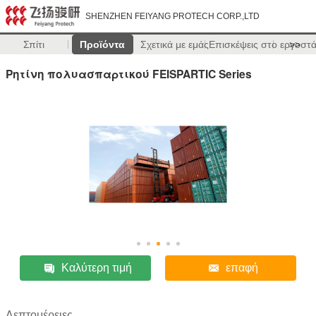
SHENZHEN FEIYANG PROTECH CORP.,LTD
Σπίτι
Προϊόντα
Σχετικά με εμάς
Επισκέψεις στο εργοστ
>>
Ρητίνη πολυασπαρτικού FEISPARTIC Series
Καλύτερη τιμή
επαφή
Λεπτομέρειες