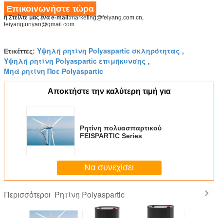
Επικοινωνήστε τώρα
ή Στείλτε μας ένα e-mail:
marketing@feiyang.com.cn,
feiyangjunyan@gmail.com
Υψηλή ρητίνη Polyaspartic σκληρότητας
Ετικέττες:
,
Υψηλή ρητίνη Polyaspartic επιμήκυνσης
,
Μηά ρητίνη Ποε Polyaspartic
Αποκτήστε την καλύτερη τιμή για
Ρητίνη πολυασπαρτικού
FEISPARTIC Series
Να συνεχίσει
Ρητίνη Polyaspartic
Περισσότεροι