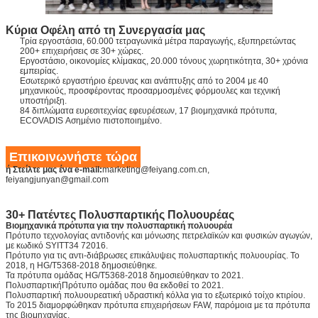
Κύρια Οφέλη από τη Συνεργασία μας
Τρία εργοστάσια, 60.000 τετραγωνικά μέτρα παραγωγής, εξυπηρετώντας
200+ επιχειρήσεις σε 30+ χώρες.
Εργοστάσιο, οικονομίες κλίμακας, 20.000 τόνους χωρητικότητα, 30+ χρόνια
εμπειρίας.
Εσωτερικό εργαστήριο έρευνας και ανάπτυξης από το 2004 με 40
μηχανικούς, προσφέροντας προσαρμοσμένες φόρμουλες και τεχνική
υποστήριξη.
84 διπλώματα ευρεσιτεχνίας εφευρέσεων, 17 βιομηχανικά πρότυπα,
ECOVADIS Ασημένιο πιστοποιημένο.
Επικοινωνήστε τώρα
ή Στείλτε μας ένα e-mail:
marketing@feiyang.com.cn,
feiyangjunyan@gmail.com
30+ Πατέντες Πολυσπαρτικής Πολυουρέας
Βιομηχανικά πρότυπα για την πολυσπαρτική πολυουρέα
Πρότυπο τεχνολογίας αντιδονής και μόνωσης πετρελαϊκών και φυσικών αγωγών,
με κωδικό SYITT34 72016.
Πρότυπο για τις αντι-διάβρωσες επικάλυψεις πολυσπαρτικής πολυουρίας. Το
2018, η HG/T5368-2018 δημοσιεύθηκε.
Τα πρότυπα ομάδας HG/T5368-2018 δημοσιεύθηκαν το 2021.
Πολυσπαρτική
Πρότυπο ομάδας που θα εκδοθεί το 2021.
Πολυσπαρτική πολυουρεατική υδραστική κόλλα για το εξωτερικό τοίχο κτιρίου.
Το 2015 διαμορφώθηκαν πρότυπα επιχειρήσεων FAW, παρόμοια με τα πρότυπα
της βιομηχανίας.