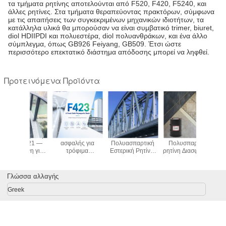
τα τμήματα ρητίνης αποτελούνται από F520, F420, F5240, και
άλλες ρητίνες. Στα τμήματα θεραπεύοντας πρακτόρων, σύμφωνα
με τις απαιτήσεις των συγκεκριμένων μηχανικών ιδιοτήτων, τα
κατάλληλα υλικά θα μπορούσαν να είναι συμβατικό trimer, biuret,
diol HDIIPDI και πολυεστέρα, diol πολυανθράκων, και ένα άλλο
σύμπλεγμα, όπως GB926 Feiyang, GB509. Έτσι ώστε
περισσότερο επεκτατικό διάστημα απόδοσης μπορεί να ληφθεί.
Προτεινόμενα Προϊόντα
F423 — Μια
F424
F420
Ρητί
ασφαλής για
Πολυασπαρτική
Πολυσπαρτική
Polyasp
τρόφιμα
Εστερική Ρητίνη:
ρητίνη ∆ιασφάλιση
Polyu
πολυασπαρτική
Γρήγορη
της
αντίστ
ρητίνη για
ωρίμανση και
αποτελεσματικότητας
γδαρσί
αξιόπιστη
εξαιρετική αντοχή
και της
FEISPART
Γλώσσα αλλαγής
απόδοση
φιλικότητας προς
σφράγισης και
το περιβάλλον των
Greek
επίστρωσης
ανώτατων
προδιαγραφών