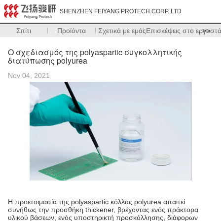
SHENZHEN FEIYANG PROTECH CORP.,LTD
Σπίτι
Προϊόντα
Σχετικά με εμάς
Επισκέψεις στο εργοστ
>>
Ο σχεδιασμός της polyaspartic συγκολλητικής
διατύπωσης polyurea
Nov 04, 2021
Η προετοιμασία της polyaspartic κόλλας polyurea απαιτεί
συνήθως την προσθήκη thickener, βρέχοντας ενός πράκτορα
υλικού βάσεων, ενός υποστηρικτή προσκόλλησης, διάφορων