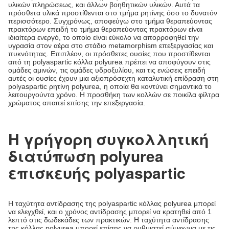
υλικών πληρώσεως, και άλλων βοηθητικών υλικών. Αυτά τα
πρόσθετα υλικά προστίθενται στο τμήμα ρητίνης όσο το δυνατόν
περισσότερο. Συγχρόνως, αποφεύγω στο τμήμα θεραπεύοντας
πρακτόρων επειδή το τμήμα θεραπεύοντας πρακτόρων είναι
ιδιαίτερα ενεργό, το οποίο είναι εύκολο να απορροφηθεί την
υγρασία στον αέρα στο στάδιο metamorphism επεξεργασίας και
πυκνότητας. Επιπλέον, οι πρόσθετες ουσίες που προστίθενται
από τη polyaspartic κόλλα polyurea πρέπει να αποφύγουν στις
ομάδες αμινών, τις ομάδες υδροξυλίου, και τις ενώσεις επειδή
αυτές οι ουσίες έχουν μια αξιοπρόσεχτη καταλυτική επίδραση στη
polyaspartic ρητίνη polyurea, η οποία θα κοντύνει σημαντικά το
λειτουργούντα χρόνο. Η προσθήκη των κολλών σε ποικίλα φίλτρα
χρώματος απαιτεί επίσης την επεξεργασία.
Η γρήγορη συγκολλητική
διατύπωση polyurea
επισκευής polyaspartic
Η ταχύτητα αντίδρασης της polyaspartic κόλλας polyurea μπορεί
να ελεγχθεί, και ο χρόνος αντίδρασης μπορεί να κρατηθεί από 1
λεπτό στις δωδεκάδες των πρακτικών. Η ταχύτητα αντίδρασης
της κόλλας polyurea μπορεί επίσης να ρυθμιστεί σύμφωνα με τις