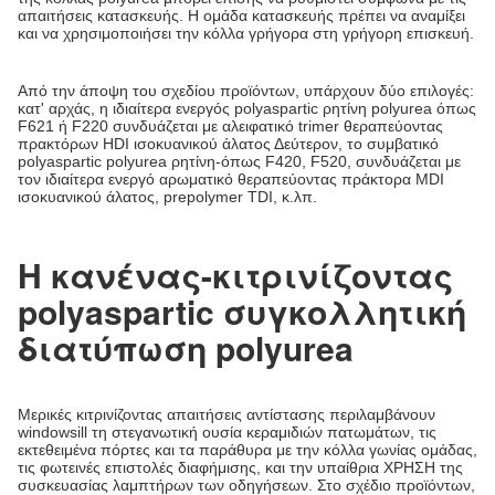
απαιτήσεις κατασκευής. Η ομάδα κατασκευής πρέπει να αναμίξει
και να χρησιμοποιήσει την κόλλα γρήγορα στη γρήγορη επισκευή.
Από την άποψη του σχεδίου προϊόντων, υπάρχουν δύο επιλογές:
κατ' αρχάς, η ιδιαίτερα ενεργός polyaspartic ρητίνη polyurea όπως
F621 ή F220 συνδυάζεται με αλειφατικό trimer θεραπεύοντας
πρακτόρων HDI ισοκυανικού άλατος Δεύτερον, το συμβατικό
polyaspartic polyurea ρητίνη-όπως F420, F520, συνδυάζεται με
τον ιδιαίτερα ενεργό αρωματικό θεραπεύοντας πράκτορα MDI
ισοκυανικού άλατος, prepolymer TDI, κ.λπ.
Η κανένας-κιτρινίζοντας
polyaspartic συγκολλητική
διατύπωση polyurea
Μερικές κιτρινίζοντας απαιτήσεις αντίστασης περιλαμβάνουν
windowsill τη στεγανωτική ουσία κεραμιδιών πατωμάτων, τις
εκτεθειμένα πόρτες και τα παράθυρα με την κόλλα γωνίας ομάδας,
τις φωτεινές επιστολές διαφήμισης, και την υπαίθρια ΧΡΗΣΗ της
συσκευασίας λαμπτήρων των οδηγήσεων. Στο σχέδιο προϊόντων,